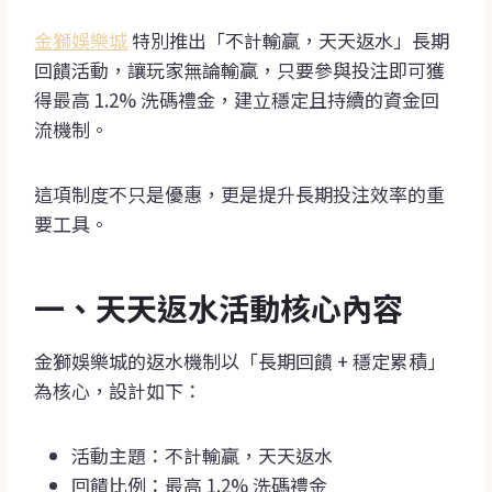
金獅娛樂城
特別推出「不計輸贏，天天返水」長期
回饋活動，讓玩家無論輸贏，只要參與投注即可獲
得最高 1.2% 洗碼禮金，建立穩定且持續的資金回
流機制。
這項制度不只是優惠，更是提升長期投注效率的重
要工具。
一、天天返水活動核心內容
金獅娛樂城的返水機制以「長期回饋 + 穩定累積」
為核心，設計如下：
活動主題：不計輸贏，天天返水
回饋比例：最高 1.2% 洗碼禮金