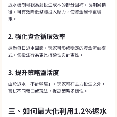
返水機制可視為對投注成本的部分回補，長期累積
後，可有效降低整體投入壓力，使資金運作更穩
定。
2. 強化資金循環效率
透過每日返水回饋，玩家可形成穩定的資金流動模
式，使投注行為更具持續性與計畫性。
3. 提升策略靈活度
由於返水「不計輸贏」，玩家可在主力投注之外，
嘗試不同盤口或玩法，提高策略多樣性。
三、如何最大化利用1.2%返水