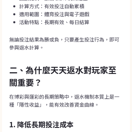
計算方式：有效投注自動累積
適用範圍：體育投注與電子遊戲
活動特點：長期有效、每日結算
無論投注結果為勝或負，只要產生投注行為，即可
參與返水計算。
二、為什麼天天返水對玩家至
關重要？
在博彩與運彩的長期策略中，返水機制本質上是一
種「隱性收益」，能有效改善資金曲線。
1. 降低長期投注成本