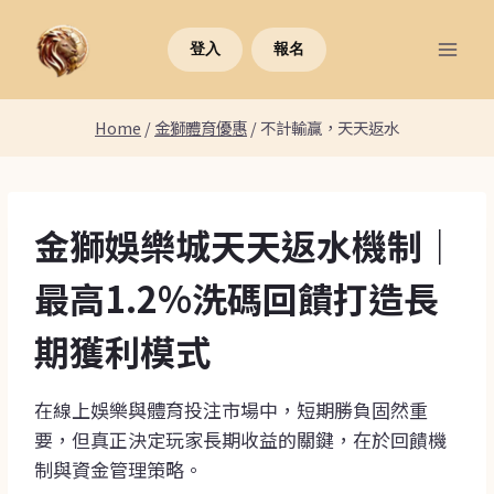
Skip
to
登入
報名
content
Home
/
金獅體育優惠
/
不計輸贏，天天返水
金獅娛樂城天天返水機制｜
最高1.2%洗碼回饋打造長
期獲利模式
在線上娛樂與體育投注市場中，短期勝負固然重
要，但真正決定玩家長期收益的關鍵，在於回饋機
制與資金管理策略。