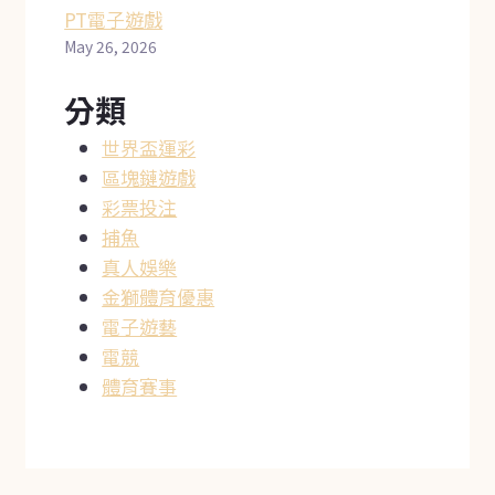
PT電子遊戲
May 26, 2026
分類
世界盃運彩
區塊鏈遊戲
彩票投注
捕魚
真人娛樂
金獅體育優惠
電子遊藝
電競
體育賽事