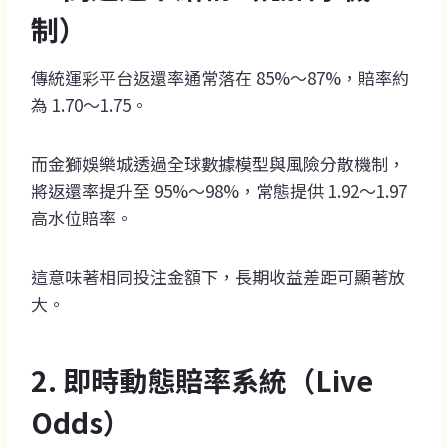
制）
傳統運彩平台返還率通常落在 85%～87%，賠率約
為 1.70～1.75。
而金獅娛樂城透過全球數據模型與風險分散機制，
將返還率提升至 95%～98%，常態提供 1.92～1.97
高水位賠率。
這意味著相同投注金額下，長期收益差距可顯著放
大。
2. 即時動態賠率系統（Live
Odds）