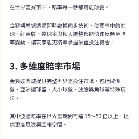
在世界盃賽事中，賠率每一秒都可能改變。
金獅娛樂城透過即時數據同步技術，使賽事中的進
球、紅黃牌、控球率與換人調整都能快速反映至賠
率變動，讓玩家能更精準掌握價值投注機會。
3. 多維度賠率市場
金獅娛樂城提供完整世界盃投注市場，包括歐洲
盤、亞洲讓球盤、大小球盤、波膽與角球等特殊玩
法。
其中波膽賠率在世界盃期間可達 15～50 倍以上，提
供更高風險與回報空間。