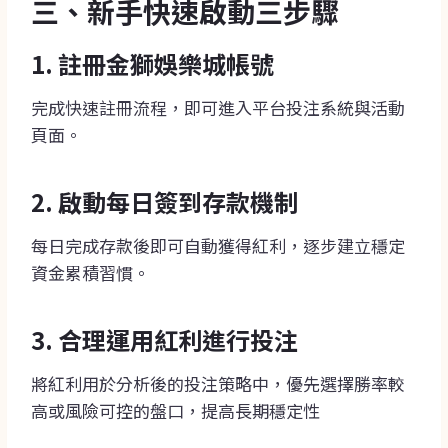
三、新手快速啟動三步驟
1. 註冊金獅娛樂城帳號
完成快速註冊流程，即可進入平台投注系統與活動
頁面。
2. 啟動每日簽到存款機制
每日完成存款後即可自動獲得紅利，逐步建立穩定
資金累積習慣。
3. 合理運用紅利進行投注
將紅利用於分析後的投注策略中，優先選擇勝率較
高或風險可控的盤口，提高長期穩定性