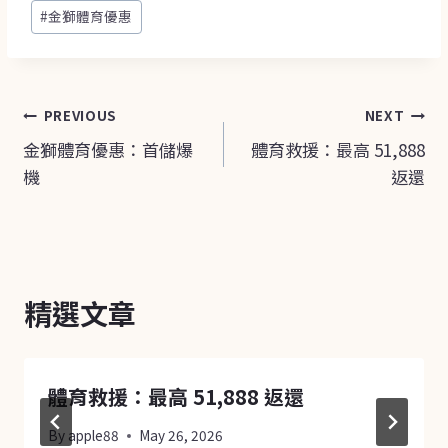
Post
#
金獅體育優惠
Tags:
Post
PREVIOUS
NEXT
金獅體育優惠：首儲爆
體育救援：最高 51,888
navigation
機
返還
精選文章
體育救援：最高 51,888 返還
By
apple88
May 26, 2026