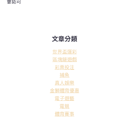
會認可
文章分類
世界盃運彩
區塊鏈遊戲
彩票投注
捕魚
真人娛樂
金獅體育優惠
電子遊藝
電競
體育賽事