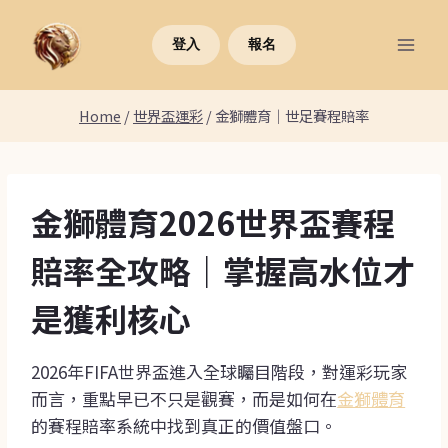
Skip
to
登入
報名
content
Home
/
世界盃運彩
/
金獅體育｜世足賽程賠率
金獅體育2026世界盃賽程
賠率全攻略｜掌握高水位才
是獲利核心
2026年FIFA世界盃進入全球矚目階段，對運彩玩家
而言，重點早已不只是觀賽，而是如何在
金獅體育
的賽程賠率系統中找到真正的價值盤口。