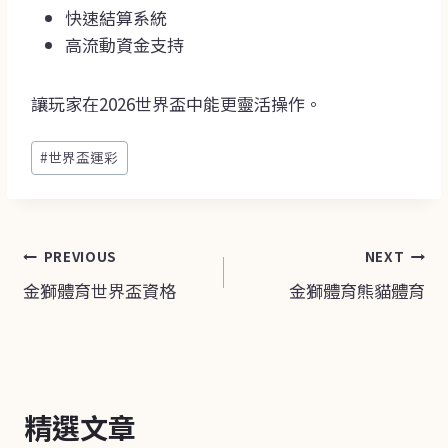
快速結算系統
高流動資金支持
讓玩家在2026世界盃中能更靈活操作。
Post
#
世界盃運彩
Tags:
Post
PREVIOUS
NEXT
金獅體育世界盃資格
金獅體育熊貓體育
navigation
精選文章