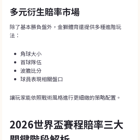
多元衍生賠率市場
除了基本勝負盤外，金獅體育還提供多種進階玩
法：
角球大小
首球隊伍
波膽比分
球員表現相關盤口
讓玩家能依照戰術風格進行更細緻的策略配置。
2026世界盃賽程賠率三大
關鍵階段解析