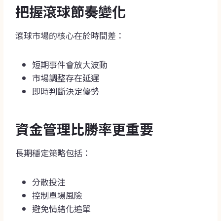
把握滾球節奏變化
滾球市場的核心在於時間差：
短期事件會放大波動
市場調整存在延遲
即時判斷決定優勢
資金管理比勝率更重要
長期穩定策略包括：
分散投注
控制單場風險
避免情緒化追單