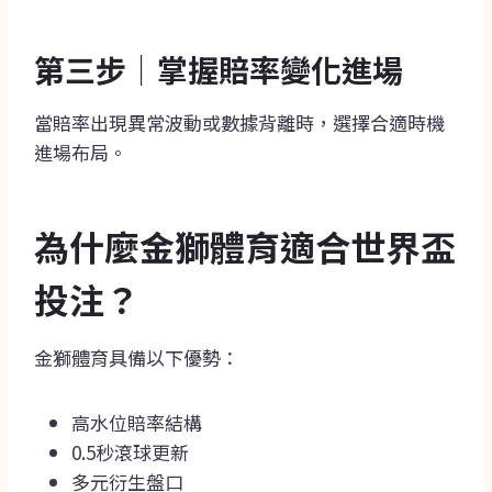
第三步｜掌握賠率變化進場
當賠率出現異常波動或數據背離時，選擇合適時機
進場布局。
為什麼金獅體育適合世界盃
投注？
金獅體育具備以下優勢：
高水位賠率結構
0.5秒滾球更新
多元衍生盤口