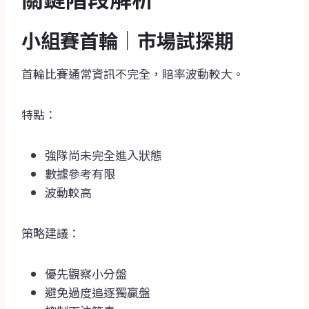
小組賽首輪｜市場試探期
首輪比賽通常資訊不完全，賠率波動較大。
特點：
強隊尚未完全進入狀態
數據參考有限
波動較高
策略建議：
優先觀察小分盤
避免過度追逐獨贏盤