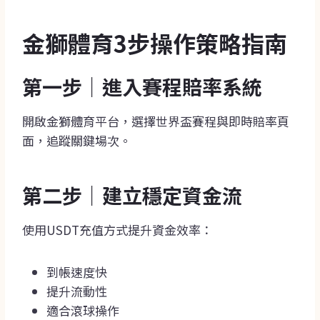
金獅體育3步操作策略指南
第一步｜進入賽程賠率系統
開啟金獅體育平台，選擇世界盃賽程與即時賠率頁
面，追蹤關鍵場次。
第二步｜建立穩定資金流
使用USDT充值方式提升資金效率：
到帳速度快
提升流動性
適合滾球操作