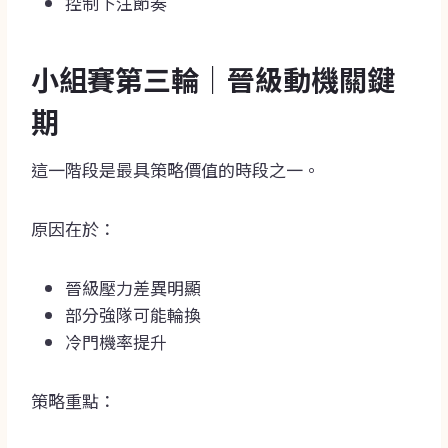
控制下注節奏
小組賽第三輪｜晉級動機關鍵
期
這一階段是最具策略價值的時段之一。
原因在於：
晉級壓力差異明顯
部分強隊可能輪換
冷門機率提升
策略重點：