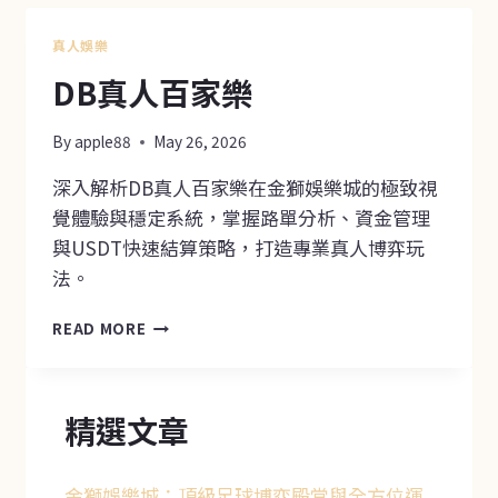
樂
真人娛樂
DB真人百家樂
By
apple88
May 26, 2026
深入解析DB真人百家樂在金獅娛樂城的極致視
覺體驗與穩定系統，掌握路單分析、資金管理
與USDT快速結算策略，打造專業真人博弈玩
法。
DB
READ MORE
真
人
百
家
精選文章
樂
金獅娛樂城：頂級足球博弈殿堂與全方位運