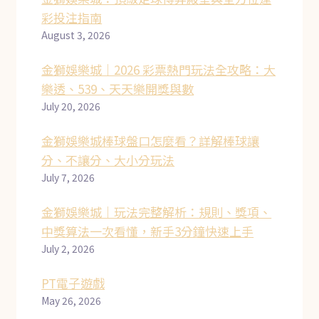
彩投注指南
August 3, 2026
金獅娛樂城｜2026 彩票熱門玩法全攻略：大
樂透、539、天天樂開獎與數
July 20, 2026
金獅娛樂城棒球盤口怎麼看？詳解棒球讓
分、不讓分、大小分玩法
July 7, 2026
金獅娛樂城｜玩法完整解析：規則、獎項、
中獎算法一次看懂，新手3分鐘快速上手
July 2, 2026
PT電子遊戲
May 26, 2026