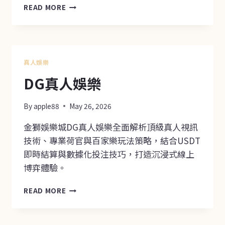
PT
READ MORE
真
人
荷
官
真人娛樂
DG真人娛樂
By
apple88
May 26, 2026
金獅娛樂城DG真人娛樂全面解析頂級真人視訊
技術、專業荷官與百家樂玩法策略，結合USDT
即時結算與數據化投注技巧，打造沉浸式線上
博弈體驗。
DG
READ MORE
真
人
娛